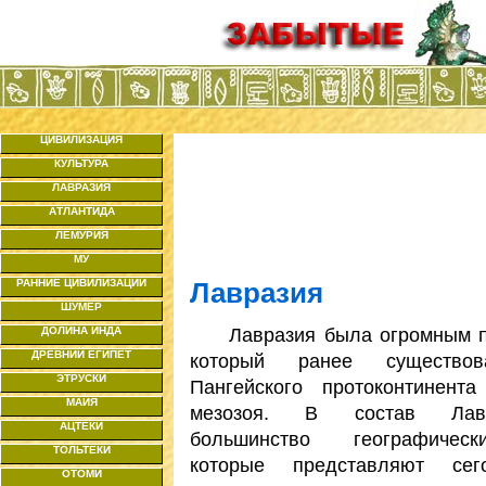
ЦИВИЛИЗАЦИЯ
КУЛЬТУРА
ЛАВРАЗИЯ
АТЛАНТИДА
ЛЕМУРИЯ
МУ
РАННИЕ ЦИВИЛИЗАЦИИ
Лавразия
ШУМЕР
Лавразия была огромным пр
ДОЛИНА ИНДА
ДРЕВНИЙ ЕГИПЕТ
который ранее существо
ЭТРУСКИ
Пангейского протоконтинент
МАЙЯ
мезозоя. В состав Лав
АЦТЕКИ
большинство географическ
ТОЛЬТЕКИ
которые представляют сег
ОТОМИ