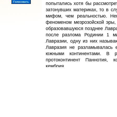
попытались хотя бы рассмотре
затонувших материках, то в сл
мифом, чем реальностью. Не
феноменом мезрозойской эры, 
образовавшуюся позднее Лавра
после разлома Родинии 1 ми
Лавразии, одну из них называ
Лавразия не разламывалась 
южными континентами. В ре
протоконтинент Паннотия, 
кембрия.
В кембрийский период Лавр
течений начала раскалыв
продрейфовали на север; ра
последние 500 миллионов лет.
Китай находился возле Сев
северной точке земли во вре
миллионами лет тому наза