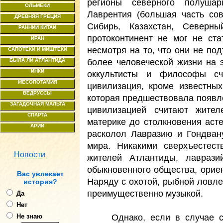
регионы северного полушар
ОЛЬМЕКИ
Лаврентия (большая часть со
ДРЕВНЯЯ ГРЕЦИЯ
Сибирь, Казахстан, Северн
РАННИЙ КИТАЙ
протоконтинент не мог не ста
ИРАН
несмотря на то, что они не по
САПОТЕКИ И МИШТЕКИ
более человеческой жизни на 
БЫЛА ЛИ АТЛАНТИДА
ИНКИ
оккультисты и философы сч
МЕСОПОТАМИЯ
цивилизация, кроме известны
ВЕДРУССЫ
которая предшествовала появл
ЗАГАДОЧНАЯ МАЛЬТА
цивилизацией считают жител
СПАРТА
материке до столкновения аст
АРИИ
расколол Лавразию и Гондван
мира. Никакими сверхъестес
Новости
жителей Атлантиды, лаврази
обыкновенного общества, ориен
Ваc увлекает
Наряду с охотой, рыбной ловле
история?
преимущественно музыкой.
Да
Нет
Однако, если в случае с д
Не знаю