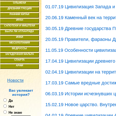
ОЛЬМЕКИ
01.07.19 Цивилизация Запада и
ДРЕВНЯЯ ГРЕЦИЯ
РАННИЙ КИТАЙ
20.06.19 Каменный век на терр
ИРАН
САПОТЕКИ И МИШТЕКИ
30.05.19 Древние государства 
БЫЛА ЛИ АТЛАНТИДА
ИНКИ
20.05.19 Правители, фараоны Д
МЕСОПОТАМИЯ
ВЕДРУССЫ
11.05.19 Особенности цивилиза
ЗАГАДОЧНАЯ МАЛЬТА
СПАРТА
17.04.19 Цивилизации древнего
АРИИ
02.04.19 Цивилизации на терри
Новости
17.03.19 Самые вредные дости
Ваc увлекает
06.03.19 Истории исчезнувших 
история?
Да
15.02.19 Новое царство. Внутр
Нет
Не знаю
04.02.19 Древние цивилизации 