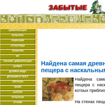
ЦИВИЛИЗАЦИЯ
КУЛЬТУРА
ЛАВРАЗИЯ
АТЛАНТИДА
ЛЕМУРИЯ
МУ
РАННИЕ ЦИВИЛИЗАЦИИ
Найдена самая древ
ШУМЕР
пещера с наскальны
ДОЛИНА ИНДА
ДРЕВНИЙ ЕГИПЕТ
Найдена сам
ЭТРУСКИ
пещера с наск
МАЙЯ
котоых приблиз
АЦТЕКИ
ТОЛЬТЕКИ
На стенах пещ
ОТОМИ