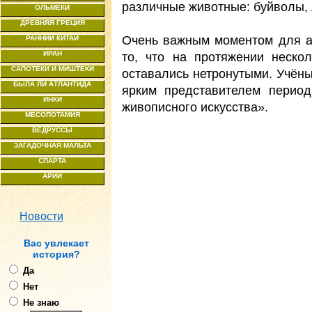
различные животные: буйволы, 
ОЛЬМЕКИ
ДРЕВНЯЯ ГРЕЦИЯ
Очень важным моментом для а
РАННИЙ КИТАЙ
ИРАН
то, что на протяжении неско
САПОТЕКИ И МИШТЕКИ
оставались нетронутыми. Учёны
БЫЛА ЛИ АТЛАНТИДА
ярким представителем период
ИНКИ
живописного искусства».
МЕСОПОТАМИЯ
ВЕДРУССЫ
ЗАГАДОЧНАЯ МАЛЬТА
СПАРТА
АРИИ
Новости
Ваc увлекает
история?
Да
Нет
Не знаю