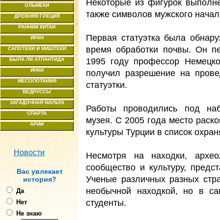
Некоторые из фигурок выполн
ОЛЬМЕКИ
также символов мужского начал
ДРЕВНЯЯ ГРЕЦИЯ
РАННИЙ КИТАЙ
Первая статуэтка была обнар
ИРАН
время обработки почвы. Он п
САПОТЕКИ И МИШТЕКИ
1995 году профессор Немецко
БЫЛА ЛИ АТЛАНТИДА
ИНКИ
получил разрешение на прове
МЕСОПОТАМИЯ
статуэтки.
ВЕДРУССЫ
ЗАГАДОЧНАЯ МАЛЬТА
Работы проводились под наб
СПАРТА
музея. С 2005 года место раск
АРИИ
культуры Турции в список охра
Новости
Несмотря на находки, архео
сообщество и культуру, предс
Ваc увлекает
Ученые различных разных стр
история?
необычной находкой, но в са
Да
студенты.
Нет
Не знаю