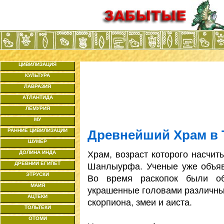
ЦИВИЛИЗАЦИЯ
КУЛЬТУРА
ЛАВРАЗИЯ
АТЛАНТИДА
ЛЕМУРИЯ
МУ
РАННИЕ ЦИВИЛИЗАЦИИ
Древнейший Храм в 
ШУМЕР
Храм, возраст которого насчит
ДОЛИНА ИНДА
ДРЕВНИЙ ЕГИПЕТ
Шанлыурфа. Ученые уже объяв
ЭТРУСКИ
Во время раскопок были обн
МАЙЯ
украшенные головами различных
АЦТЕКИ
скорпиона, змеи и аиста.
ТОЛЬТЕКИ
ОТОМИ