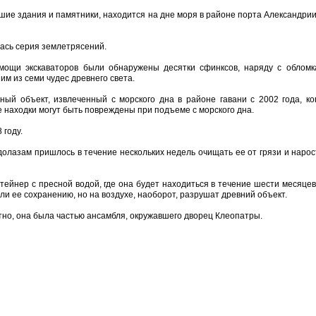
вшие здания и памятники, находится на дне моря в районе порта Александрии
лась серия землетрясений.
омощи экскаваторов были обнаружены десятки сфинксов, наряду с облом
им из семи чудес древнего света.
ый объект, извлеченный с морского дна в районе гавани с 2002 года, ко
 находки могут быть повреждены при подъеме с морского дна.
 году.
долазам пришлось в течение нескольких недель очищать ее от грязи и нарос
тейнер с пресной водой, где она будет находиться в течение шести месяцев
али ее сохранению, но на воздухе, наоборот, разрушат древний объект.
тно, она была частью ансамбля, окружавшего дворец Клеопатры.