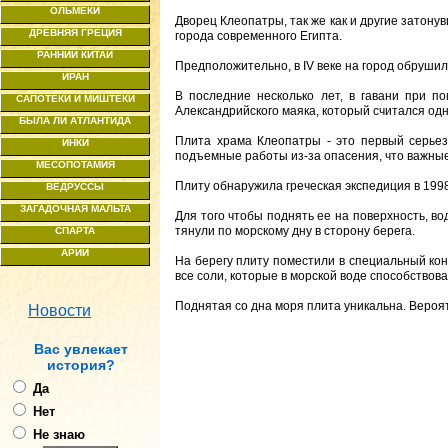
ОЛЬМЕКИ
Дворец Клеопатры, так же как и другие затону
ДРЕВНЯЯ ГРЕЦИЯ
города современного Египта.
РАННИЙ КИТАЙ
Предположительно, в IV веке на город обруши
ИРАН
В последние несколько лет, в гавани при п
САПОТЕКИ И МИШТЕКИ
Александрийского маяка, который считался одн
БЫЛА ЛИ АТЛАНТИДА
Плита храма Клеопатры - это первый серьезн
ИНКИ
подъемные работы из-за опасения, что важные
МЕСОПОТАМИЯ
Плиту обнаружила греческая экспедиция в 1998
ВЕДРУССЫ
ЗАГАДОЧНАЯ МАЛЬТА
Для того чтобы поднять ее на поверхность, во
тянули по морскому дну в сторону берега.
СПАРТА
АРИИ
На берегу плиту поместили в специальный кон
все соли, которые в морской воде способствов
Поднятая со дна моря плита уникальна. Вероя
Новости
Ваc увлекает
история?
Да
Нет
Не знаю