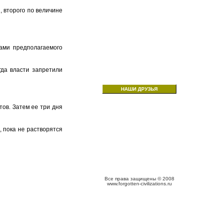
, второго по величине
ками предполагаемого
гда власти запретили
НАШИ ДРУЗЬЯ
тов. Затем ее три дня
, пока не растворятся
Все права защищены © 2008
www.forgotten-civilizations.ru