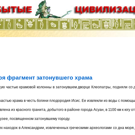
оря фрагмент затонувшего храма
шую частью храмовой колонны в затонувшем дворце Клеопатры, подняли со 
 частью храма в честь богини плодородия Исис. Ее извлекли из воды с помощ
ена из красного гранита, добытого в районе города Асуан, в 1100 км к югу о
музее, посвященном затонувшему городу.
х находок в Александрии, извлеченных греческими археологами со дна моря, 