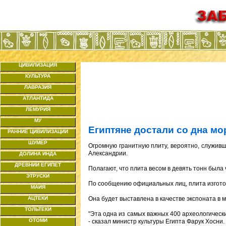
ЦИВИЛИЗАЦИЯ
КУЛЬТУРА
ЛАВРАЗИЯ
АТЛАНТИДА
ЛЕМУРИЯ
МУ
Египтяне достали со дна м
РАННИЕ ЦИВИЛИЗАЦИИ
ШУМЕР
Огромную гранитную плиту, вероятно, служив
Александрии.
ДОЛИНА ИНДА
ДРЕВНИЙ ЕГИПЕТ
Полагают, что плита весом в девять тонн была
ЭТРУСКИ
По сообщению официальных лиц, плита изготовл
МАЙЯ
АЦТЕКИ
Она будет выставлена в качестве экспоната в 
ТОЛЬТЕКИ
"Эта одна из самых важных 400 археологически
ОТОМИ
- сказал министр культуры Египта Фарук Хосни.