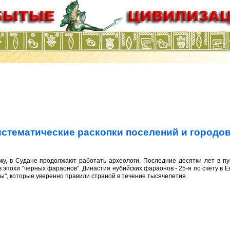
истематические раскопки поселений и городо
ку, в Судане продолжают работать археологи. Последние десятки лет в п
 эпохи "черных фараонов". Династия нубийских фараонов - 25-я по счету в Е
ы", которые уверенно правили страной в течение тысячелетия.