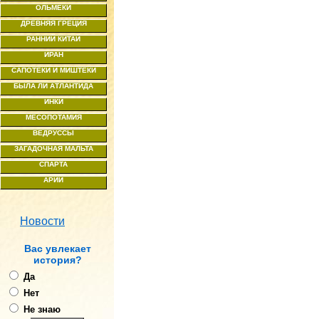
ОЛЬМЕКИ
ДРЕВНЯЯ ГРЕЦИЯ
РАННИЙ КИТАЙ
ИРАН
САПОТЕКИ И МИШТЕКИ
БЫЛА ЛИ АТЛАНТИДА
ИНКИ
МЕСОПОТАМИЯ
ВЕДРУССЫ
ЗАГАДОЧНАЯ МАЛЬТА
СПАРТА
АРИИ
Новости
Ваc увлекает
история?
Да
Нет
Не знаю