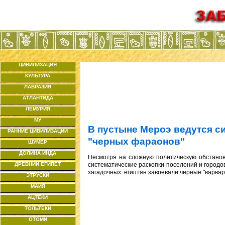
ЦИВИЛИЗАЦИЯ
КУЛЬТУРА
ЛАВРАЗИЯ
АТЛАНТИДА
ЛЕМУРИЯ
МУ
В пустыне Мероэ ведутся с
РАННИЕ ЦИВИЛИЗАЦИИ
"черных фараонов"
ШУМЕР
ДОЛИНА ИНДА
Несмотря на сложную политическую обстанов
ДРЕВНИЙ ЕГИПЕТ
систематические раскопки поселений и городов
загадочных: египтян завоевали черные "варвар
ЭТРУСКИ
МАЙЯ
АЦТЕКИ
ТОЛЬТЕКИ
ОТОМИ