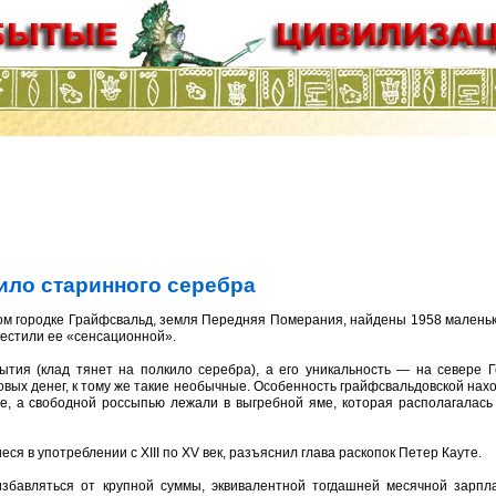
ило старинного серебра
ком городке Грайфсвальд, земля Передняя Померания, найдены 1958 малень
рестили ее «сенсационной».
ытия (клад тянет на полкило серебра), а его уникальность — на севере 
вых денег, к тому же такие необычные. Особенность грайфсвальдовской нахо
де, а свободной россыпью лежали в выгребной яме, которая располагалас
я в употреблении с XIII по XV век, разъяснил глава раскопок Петер Кауте.
избавляться от крупной суммы, эквивалентной тогдашней месячной зарп