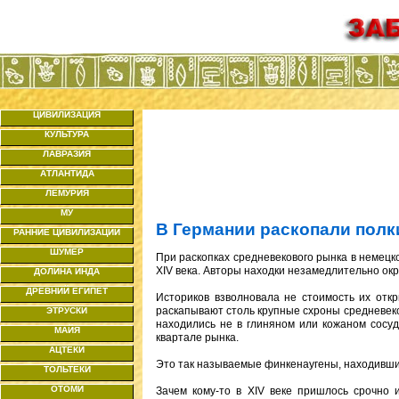
ЦИВИЛИЗАЦИЯ
КУЛЬТУРА
ЛАВРАЗИЯ
АТЛАНТИДА
ЛЕМУРИЯ
МУ
В Германии раскопали полк
РАННИЕ ЦИВИЛИЗАЦИИ
ШУМЕР
При раскопках средневекового рынка в немец
XIV века. Авторы находки незамедлительно ок
ДОЛИНА ИНДА
ДРЕВНИЙ ЕГИПЕТ
Историков взволновала не стоимость их откр
раскапывают столь крупные схроны средневеко
ЭТРУСКИ
находились не в глиняном или кожаном сосу
МАЙЯ
квартале рынка.
АЦТЕКИ
Это так называемые финкенаугены, находившиес
ТОЛЬТЕКИ
ОТОМИ
Зачем кому-то в XIV веке пришлось срочно 