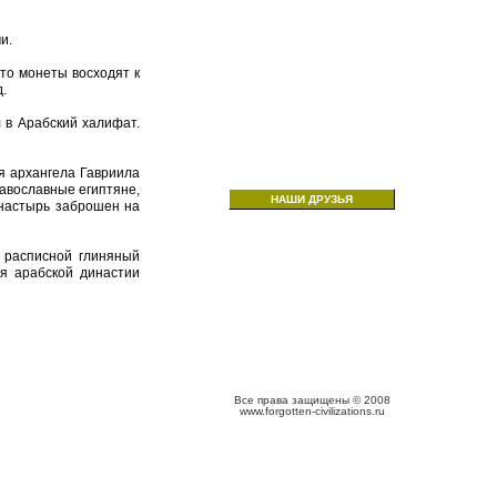
и.
то монеты восходят к
.
л в Арабский халифат.
я архангела Гавриила
равославные египтяне,
НАШИ ДРУЗЬЯ
монастырь заброшен на
 расписной глиняный
я арабской династии
Все права защищены © 2008
www.forgotten-civilizations.ru