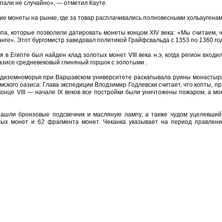
упали не случайно», — отметил Кауте.
кие монеты на рынке, где за товар расплачивались полновесными хольаугенам
па, которые позволили датировать монеты концом XIV века: «Мы считаем, ч
нге». Этот бургомистр заведовал политикой Грайфсвальда с 1353 по 1360 год
в Египте был найден клад золотых монет VIII века н.э, когда регион входи
зисе средневековый глиняный горшок с золотыми .
едиземноморья при Варшавском университете раскапывала руины монастыр
мского оазиса. Глава экспедиции Влодзимир Годлевски считает, что копты, п
 конце VIII — начале IX веков все постройки были уничтожены пожаром, а 
нашли бронзовые подсвечник и масляную лампу, а также чудом уцелевший
тых монет и 62 фрагмента монет. Чеканка указывает на период правлени