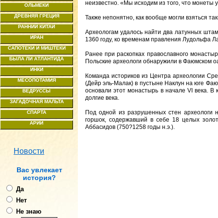
неизвестно. «Мы исходим из того, что монеты 
ОЛЬМЕКИ
ДРЕВНЯЯ ГРЕЦИЯ
Также непонятно, как вообще могли взяться та
РАННИЙ КИТАЙ
Археологам удалось найти два латунных штам
ИРАН
1360 году, ко временам правления Лудольфа Ла
САПОТЕКИ И МИШТЕКИ
Ранее при раскопках православного монастыря 
БЫЛА ЛИ АТЛАНТИДА
Польские археологи обнаружили в Фаюмском оа
ИНКИ
Команда историков из Центра археологии Ср
МЕСОПОТАМИЯ
(Дейр эль-Малак) в пустыне Наклун на юге Фаю
основали этот монастырь в начале VI века. В
ВЕДРУССЫ
долгие века.
ЗАГАДОЧНАЯ МАЛЬТА
Под одной из разрушенных стен археологи 
СПАРТА
горшок, содержавший в себе 18 целых золо
АРИИ
Аббасидов (750?1258 годы н.э.).
Новости
Ваc увлекает
история?
Да
Нет
Не знаю