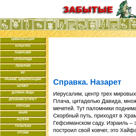
ЦИВИЛИЗАЦИЯ
КУЛЬТУРА
ЛАВРАЗИЯ
АТЛАНТИДА
ЛЕМУРИЯ
МУ
РАННИЕ ЦИВИЛИЗАЦИИ
Справка. Назарет
ШУМЕР
Иерусалим, центр трех мировых
ДОЛИНА ИНДА
ДРЕВНИЙ ЕГИПЕТ
Плача, цитаделью Давида, множ
ЭТРУСКИ
мечетей. Тут паломники подним
МАЙЯ
Скорбный путь, приходят в Хра
АЦТЕКИ
Гефсиманском саду. Израиль – 
ТОЛЬТЕКИ
построил свой ковчег, это Хайф
ОТОМИ