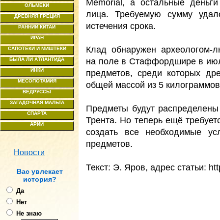
Memorial, а остальные деньг
ОЛЬМЕКИ
лица. Требуемую сумму удал
ДРЕВНЯЯ ГРЕЦИЯ
истечения срока.
РАННИЙ КИТАЙ
ИРАН
Клад обнаружен археологом-
САПОТЕКИ И МИШТЕКИ
на поле в Стаффордшире в июл
БЫЛА ЛИ АТЛАНТИДА
ИНКИ
предметов, среди которых др
МЕСОПОТАМИЯ
общей массой из 5 килограммов
ВЕДРУССЫ
ЗАГАДОЧНАЯ МАЛЬТА
Предметы будут распределены
СПАРТА
Трента. Но теперь ещё требует
АРИИ
создать все необходимые ус
предметов.
Новости
Текст: Э. Яров, адрес статьи: ht
Ваc увлекает
история?
Да
Нет
Не знаю