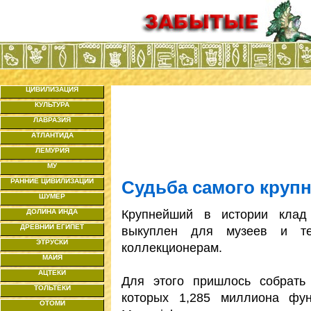
ЦИВИЛИЗАЦИЯ
КУЛЬТУРА
ЛАВРАЗИЯ
АТЛАНТИДА
ЛЕМУРИЯ
МУ
РАННИЕ ЦИВИЛИЗАЦИИ
Судьба самого крупн
ШУМЕР
Крупнейший в истории клад 
ДОЛИНА ИНДА
ДРЕВНИЙ ЕГИПЕТ
выкуплен для музеев и те
ЭТРУСКИ
коллекционерам.
МАЙЯ
АЦТЕКИ
Для этого пришлось собрать
ТОЛЬТЕКИ
которых 1,285 миллиона фун
ОТОМИ